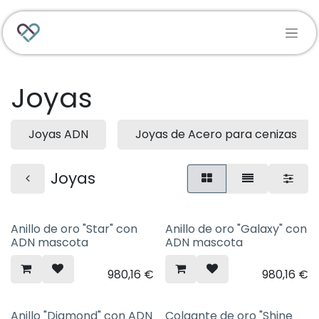
Ir al contenido
Joyas
Joyas ADN
Joyas de Acero para cenizas
Joyas
Anillo de oro "Star" con
Anillo de oro "Galaxy" con
ADN mascota
ADN mascota
980,16
€
980,16
€
Anillo "Diamond" con ADN
Colgante de oro "Shine