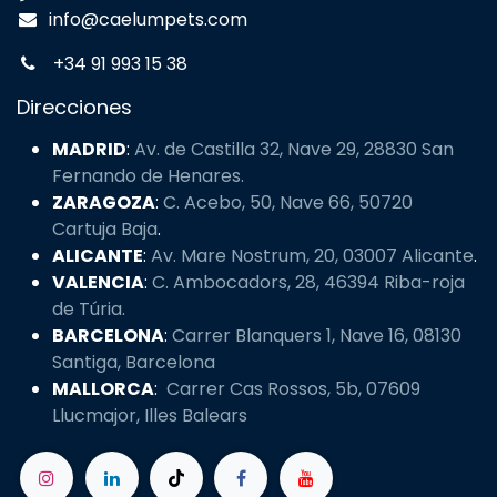
info@caelumpets.com
+34 91 993 15 38
Direcciones
MADRID
:
Av. de Castilla 32, Nave 29, 28830 San
Fernando de Henares.
ZARAGOZA
:
C. Acebo, 50, Nave 66, 50720
Cartuja Baja
.
ALICANTE
:
Av. Mare Nostrum, 20, 03007 Alicante
.
VALENCIA
:
C. Ambocadors, 28, 46394 Riba-roja
de Túria.
BARCELONA
:
Carrer Blanquers 1, Nave 16, 08130
Santiga, Barcelona
MALLORCA
:
Carrer Cas Rossos, 5b, 07609
Llucmajor, Illes Balears