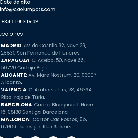
Date de alta
info@caelumpets.com
+34 91 993 15 38
ecciones
MADRID
:
Av. de Castilla 32, Nave 29,
28830 San Fernando de Henares.
ZARAGOZA
:
C. Acebo, 50, Nave 66,
50720
Cartuja Baja
.
ALICANTE
:
Av. Mare Nostrum, 20, 03007
Alicante
.
VALENCIA
:
C. Ambocadors, 28, 46394
Riba-roja de Túria.
BARCELONA
:
Carrer Blanquers 1, Nave
16, 08130 Santiga, Barcelona
MALLORCA
:
Carrer Cas Rossos, 5b,
07609 Llucmajor, Illes Balears