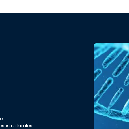
de
esos naturales