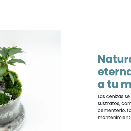
Natur
etern
a tu 
Las cenizas se
sustratos, com
cementerio, f
mantenimiento