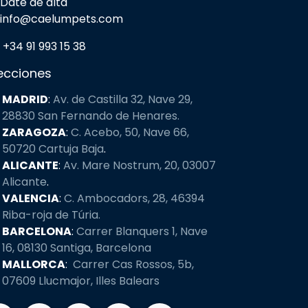
Date de alta
info@caelumpets.com
+34 91 993 15 38
ecciones
MADRID
:
Av. de Castilla 32, Nave 29,
28830 San Fernando de Henares.
ZARAGOZA
:
C. Acebo, 50, Nave 66,
50720
Cartuja Baja
.
ALICANTE
:
Av. Mare Nostrum, 20, 03007
Alicante
.
VALENCIA
:
C. Ambocadors, 28, 46394
Riba-roja de Túria.
BARCELONA
:
Carrer Blanquers 1, Nave
16, 08130 Santiga, Barcelona
MALLORCA
:
Carrer Cas Rossos, 5b,
07609 Llucmajor, Illes Balears