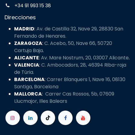
Enlaces de Interés
Inicio
Tienda
Veterinarios
Sobre nosotros
Blog
Contacte con nosotros
Date de alta
info@caelumpets.com
+34 91 993 15 38
Direcciones