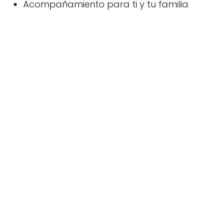
Acompañamiento para ti y tu familia
antes, durante y después
📞 Si necesitas hablar, estamos aquí. Porque
nadie debería tomar esta decisión solo, y tu
gato merece una despedida digna.
¿Te gustaría obtener más
información sobre Nuestro servicio
de Eutanasia?
Más Información