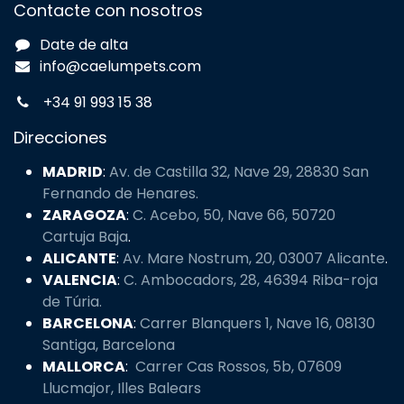
Sobre nosotros
Blog
Contacte con nosotros
Date de alta
info@caelumpets.com
+34 91 993 15 38
Direcciones
MADRID
:
Av. de Castilla 32, Nave 29, 28830 San
Fernando de Henares.
ZARAGOZA
:
C. Acebo, 50, Nave 66, 50720
Cartuja Baja
.
ALICANTE
:
Av. Mare Nostrum, 20, 03007 Alicante
.
VALENCIA
:
C. Ambocadors, 28, 46394 Riba-roja
de Túria.
BARCELONA
:
Carrer Blanquers 1, Nave 16, 08130
Santiga, Barcelona