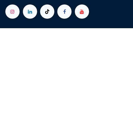
MALLORCA
:
Carrer Cas Rossos, 5b, 07609
Llucmajor, Illes Balears
Copyright © Caelum Pets S.L.
Legal